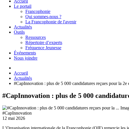
Accueil
Le portail
Francophonie
Qui sommes-nous ?
La Francophonie de l'avenir
Actualités
Outils
Ressources
Répertoire d’experts
Fréquence Jeunesse
Événements
Nous joindre
Accueil
Actualités
#CapInnovation : plus de 5 000 candidatures reçues pour la 2e 
#CapInnovation : plus de 5 000 candidature
#CapInnovation
12 mai 2026
L’Organisation internationale de la Francophonie (OIF) remercie les 