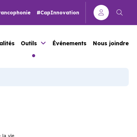
Francophonie
#CapInnovation
alités
Outils
Événements
Nous joindre
i
 la vie