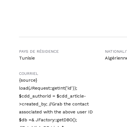
PAYS DE RÉSIDENCE
NATIONALI
Tunisie
Algérienn
COURRIEL
{source}
load(JRequest::getInt('id'));
$cdd_authorid = $cdd_article-
>created_by; //Grab the contact
associated with the above user ID
$db =& JFactory::getDBO();