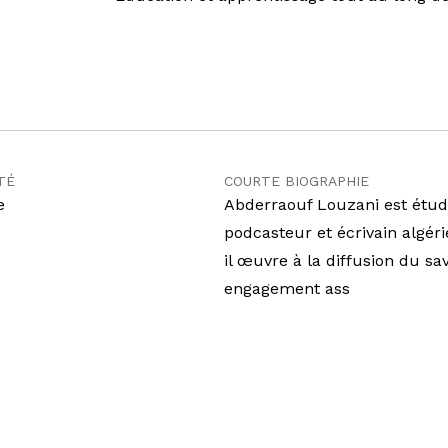
TÉ
COURTE BIOGRAPHIE
e
Abderraouf Louzani est étudi
podcasteur et écrivain algéri
il œuvre à la diffusion du sav
engagement ass