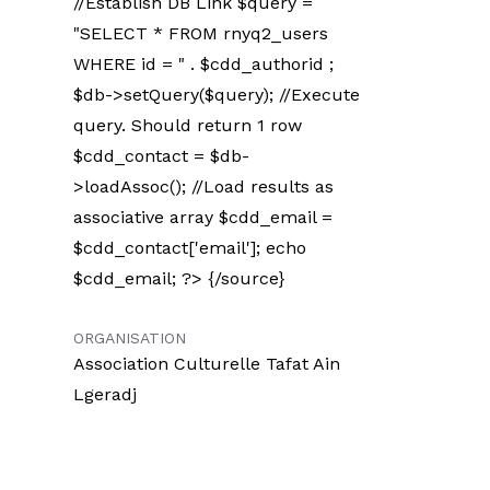
//Establish DB Link $query =
"SELECT * FROM rnyq2_users
WHERE id = " . $cdd_authorid ;
$db->setQuery($query); //Execute
query. Should return 1 row
$cdd_contact = $db-
>loadAssoc(); //Load results as
associative array $cdd_email =
$cdd_contact['email']; echo
$cdd_email; ?> {/source}
ORGANISATION
Association Culturelle Tafat Ain
Lgeradj