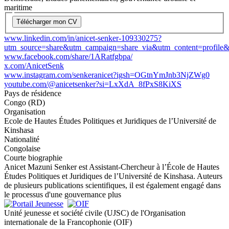
maritime
Télécharger mon CV
www.linkedin.com/in/anicet-senker-109330275?
utm_source=share&utm_campaign=share_via&utm_content=profil
www.facebook.com/share/1ARatfgbpa/
x.com/AnicetSenk
www.instagram.com/senkeranicet?igsh=OGtnYmJnb3NjZWg0
youtube.com/@anicetsenker?si=LxXdA_8fPxS8KiXS
Pays de résidence
Congo (RD)
Organisation
Ecole de Hautes Études Politiques et Juridiques de l’Université de
Kinshasa
Nationalité
Congolaise
Courte biographie
Anicet Mazuni Senker est Assistant-Chercheur à l’École de Hautes
Études Politiques et Juridiques de l’Université de Kinshasa. Auteurs
de plusieurs publications scientifiques, il est également engagé dans
le processus d'une gouvernance plus
Unité jeunesse et société civile (UJSC) de l'Organisation
internationale de la Francophonie (OIF)