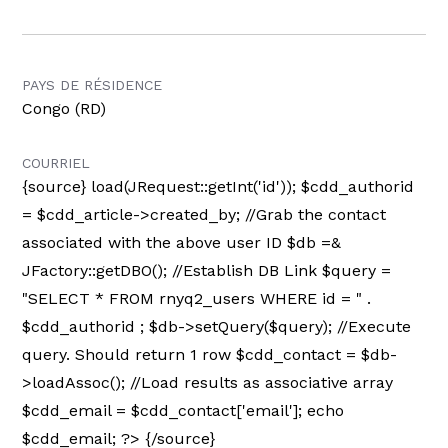
PAYS DE RÉSIDENCE
Congo (RD)
COURRIEL
{source}
load(JRequest::getInt('id')); $cdd_authorid
= $cdd_article->created_by; //Grab the contact
associated with the above user ID $db =&
JFactory::getDBO(); //Establish DB Link $query =
"SELECT * FROM rnyq2_users WHERE id = " .
$cdd_authorid ; $db->setQuery($query); //Execute
query. Should return 1 row $cdd_contact = $db-
>loadAssoc(); //Load results as associative array
$cdd_email = $cdd_contact['email']; echo
$cdd_email; ?> {/source}