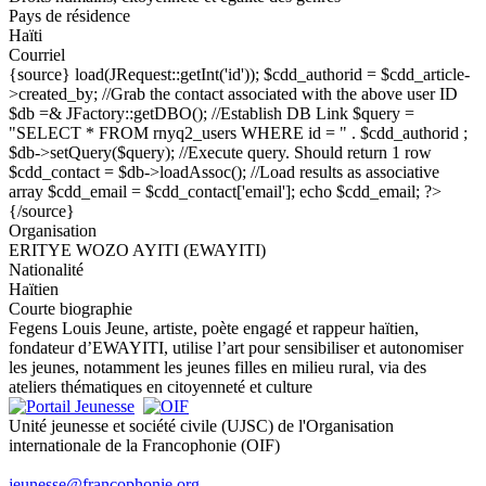
Pays de résidence
Haïti
Courriel
{source}
load(JRequest::getInt('id')); $cdd_authorid = $cdd_article-
>created_by; //Grab the contact associated with the above user ID
$db =& JFactory::getDBO(); //Establish DB Link $query =
"SELECT * FROM rnyq2_users WHERE id = " . $cdd_authorid ;
$db->setQuery($query); //Execute query. Should return 1 row
$cdd_contact = $db->loadAssoc(); //Load results as associative
array $cdd_email = $cdd_contact['email']; echo $cdd_email; ?>
{/source}
Organisation
ERITYE WOZO AYITI (EWAYITI)
Nationalité
Haïtien
Courte biographie
Fegens Louis Jeune, artiste, poète engagé et rappeur haïtien,
fondateur d’EWAYITI, utilise l’art pour sensibiliser et autonomiser
les jeunes, notamment les jeunes filles en milieu rural, via des
ateliers thématiques en citoyenneté et culture
Unité jeunesse et société civile (UJSC) de l'Organisation
internationale de la Francophonie (OIF)
jeunesse@francophonie.org