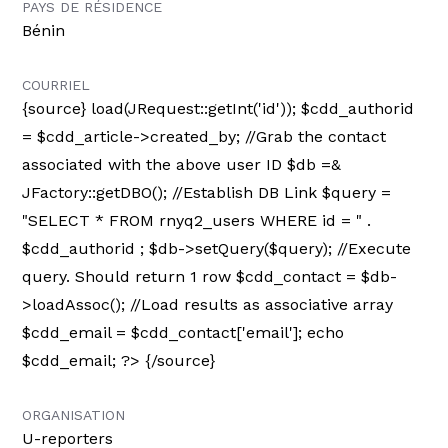
PAYS DE RÉSIDENCE
Bénin
COURRIEL
{source}
load(JRequest::getInt('id')); $cdd_authorid
= $cdd_article->created_by; //Grab the contact
associated with the above user ID $db =&
JFactory::getDBO(); //Establish DB Link $query =
"SELECT * FROM rnyq2_users WHERE id = " .
$cdd_authorid ; $db->setQuery($query); //Execute
query. Should return 1 row $cdd_contact = $db-
>loadAssoc(); //Load results as associative array
$cdd_email = $cdd_contact['email']; echo
$cdd_email; ?> {/source}
ORGANISATION
U-reporters