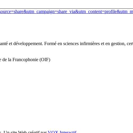
m_source=share&utm_campaign=share_via&utm_content=profile&utm_
té et développement. Formé en sciences infirmières et en gestion, certi
le de la Francophonie (OIF)
s. Un site Web créatif par
VOX Interactif
.