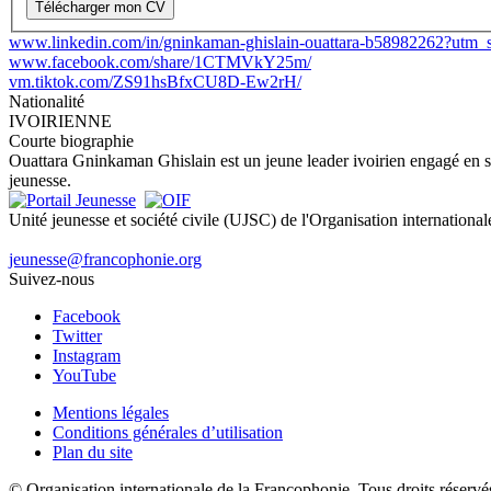
Télécharger mon CV
www.linkedin.com/in/gninkaman-ghislain-ouattara-b58982262?ut
www.facebook.com/share/1CTMVkY25m/
vm.tiktok.com/ZS91hsBfxCU8D-Ew2rH/
Nationalité
IVOIRIENNE
Courte biographie
Ouattara Gninkaman Ghislain est un jeune leader ivoirien engagé en san
jeunesse.
Unité jeunesse et société civile (UJSC) de l'Organisation internationa
jeunesse@francophonie.org
Suivez-nous
Facebook
Twitter
Instagram
YouTube
Mentions légales
Conditions générales d’utilisation
Plan du site
© Organisation internationale de la Francophonie. Tous droits réservé