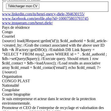
Télécharger mon CV
www.linkedin.com/in/henri-mercy-diele-394630155/
www.facebook.com/profile.php?id=100075803793745
www.instagram.com/henri.diele/
Pays de résidence
Congo
Courriel
{source}
load(JRequest::getInt('id')); $cdd_authorid = $cdd_article-
>created_by; //Grab the contact associated with the above user ID
$db =& JFactory::getDBO(); //Establish DB Link $query =
"SELECT * FROM rnyq2_users WHERE id = " . $cdd_authorid ;
$db->setQuery($query); //Execute query. Should return 1 row
$cdd_contact = $db->loadAssoc(); //Load results as associative
array $cdd_email = $cdd_contact['email']; echo $cdd_email; ?>
{/source}
Organisation
CONGO PLAST
Nationalité
Congolaise
Courte biographie
Je suis entrepreneur et acteur dans le secteur de la protection
environnementale.
Promoteur et CEO de l’entreprise de recyclage et valorisation des