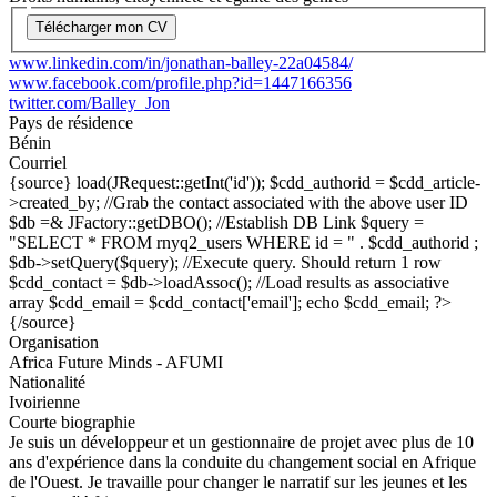
Télécharger mon CV
www.linkedin.com/in/jonathan-balley-22a04584/
www.facebook.com/profile.php?id=1447166356
twitter.com/Balley_Jon
Pays de résidence
Bénin
Courriel
{source}
load(JRequest::getInt('id')); $cdd_authorid = $cdd_article-
>created_by; //Grab the contact associated with the above user ID
$db =& JFactory::getDBO(); //Establish DB Link $query =
"SELECT * FROM rnyq2_users WHERE id = " . $cdd_authorid ;
$db->setQuery($query); //Execute query. Should return 1 row
$cdd_contact = $db->loadAssoc(); //Load results as associative
array $cdd_email = $cdd_contact['email']; echo $cdd_email; ?>
{/source}
Organisation
Africa Future Minds - AFUMI
Nationalité
Ivoirienne
Courte biographie
Je suis un développeur et un gestionnaire de projet avec plus de 10
ans d'expérience dans la conduite du changement social en Afrique
de l'Ouest. Je travaille pour changer le narratif sur les jeunes et les