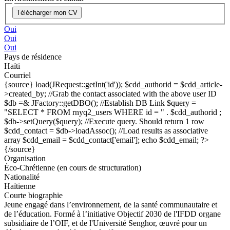
Télécharger mon CV
Oui
Oui
Oui
Pays de résidence
Haïti
Courriel
{source}
load(JRequest::getInt('id')); $cdd_authorid = $cdd_article-
>created_by; //Grab the contact associated with the above user ID
$db =& JFactory::getDBO(); //Establish DB Link $query =
"SELECT * FROM rnyq2_users WHERE id = " . $cdd_authorid ;
$db->setQuery($query); //Execute query. Should return 1 row
$cdd_contact = $db->loadAssoc(); //Load results as associative
array $cdd_email = $cdd_contact['email']; echo $cdd_email; ?>
{/source}
Organisation
Éco-Chrétienne (en cours de structuration)
Nationalité
Haïtienne
Courte biographie
Jeune engagé dans l’environnement, de la santé communautaire et
de l’éducation. Formé à l’initiative Objectif 2030 de l'IFDD organe
subsidiaire de l’OIF, et de l'Université Senghor, œuvré pour un