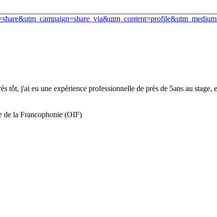
e=share&utm_campaign=share_via&utm_content=profile&utm_medium
s tôt, j'ai eu une expérience professionnelle de près de 5ans au stage, 
le de la Francophonie (OIF)