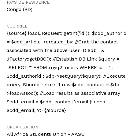
PAYS DE RÉSIDENCE
Congo (RD)
COURRIEL
{source}
load(JRequest::getInt('id')); $cdd_authorid
= $cdd_article->created_by; //Grab the contact
associated with the above user ID $db =&
JFactory::getDBO(); //Establish DB Link $query =
"SELECT * FROM rnyq2_users WHERE id = " .
$cdd_authorid ; $db->setQuery($query); //Execute
query. Should return 1 row $cdd_contact = $db-
>loadAssoc(); //Load results as associative array
$cdd_email = $cdd_contact['email']; echo
$cdd_email; ?> {/source}
ORGANISATION
All Africa Students Union - AASU