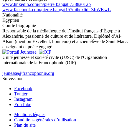
www.linkedin.com/in/pierre-bahgat-7388a012b
www.facebook.com/pierre.bahgat15?mibextid=ZbWKwL
Nationalité
Egyptien
Courte biographie
Responsable de la médiathèque de l’Institut français d’Égypte à
Alexandrie, passionné de culture et de littérature. Diplômé d’Al-
Alsun (mention Excellent, honneurs) et ancien élève de Saint-Marc,
enseignant et poète engagé.
Unité jeunesse et société civile (UJSC) de l'Organisation
internationale de la Francophonie (OIF)
jeunesse@francophonie.org
Suivez-nous
Facebook
Twitter
Instagram
YouTube
Mentions légales
Conditions générales d’utilisation
Plan du site