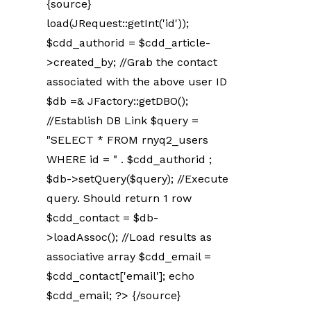
{source}
load(JRequest::getInt('id'));
$cdd_authorid = $cdd_article-
>created_by; //Grab the contact
associated with the above user ID
$db =& JFactory::getDBO();
//Establish DB Link $query =
"SELECT * FROM rnyq2_users
WHERE id = " . $cdd_authorid ;
$db->setQuery($query); //Execute
query. Should return 1 row
$cdd_contact = $db-
>loadAssoc(); //Load results as
associative array $cdd_email =
$cdd_contact['email']; echo
$cdd_email; ?> {/source}