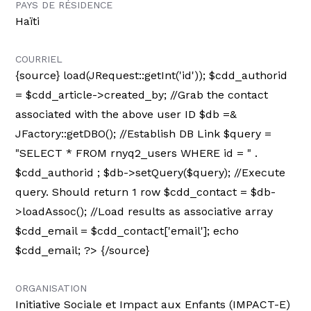
PAYS DE RÉSIDENCE
Haïti
COURRIEL
{source}
load(JRequest::getInt('id')); $cdd_authorid
= $cdd_article->created_by; //Grab the contact
associated with the above user ID $db =&
JFactory::getDBO(); //Establish DB Link $query =
"SELECT * FROM rnyq2_users WHERE id = " .
$cdd_authorid ; $db->setQuery($query); //Execute
query. Should return 1 row $cdd_contact = $db-
>loadAssoc(); //Load results as associative array
$cdd_email = $cdd_contact['email']; echo
$cdd_email; ?> {/source}
ORGANISATION
Initiative Sociale et Impact aux Enfants (IMPACT-E)