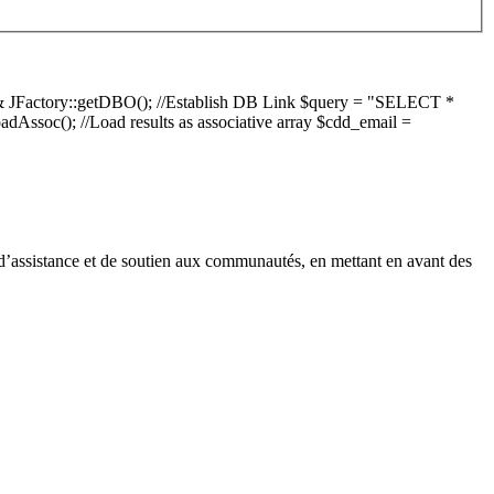
db =& JFactory::getDBO(); //Establish DB Link $query = "SELECT *
ssoc(); //Load results as associative array $cdd_email =
 d’assistance et de soutien aux communautés, en mettant en avant des