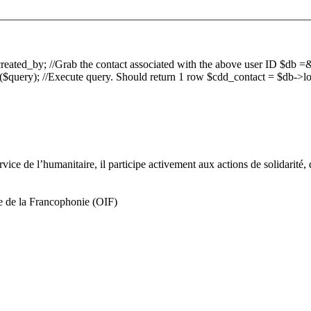
->created_by; //Grab the contact associated with the above user ID $
ery); //Execute query. Should return 1 row $cdd_contact = $db->loadA
ice de l’humanitaire, il participe activement aux actions de solidarité,
le de la Francophonie (OIF)