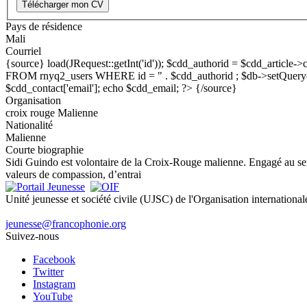
Télécharger mon CV
Pays de résidence
Mali
Courriel
{source}
load(JRequest::getInt('id')); $cdd_authorid = $cdd_article
FROM rnyq2_users WHERE id = " . $cdd_authorid ; $db->setQuery($qu
$cdd_contact['email']; echo $cdd_email; ?> {/source}
Organisation
croix rouge Malienne
Nationalité
Malienne
Courte biographie
Sidi Guindo est volontaire de la Croix-Rouge malienne. Engagé au serv
valeurs de compassion, d’entrai
Unité jeunesse et société civile (UJSC) de l'Organisation internationa
jeunesse@francophonie.org
Suivez-nous
Facebook
Twitter
Instagram
YouTube